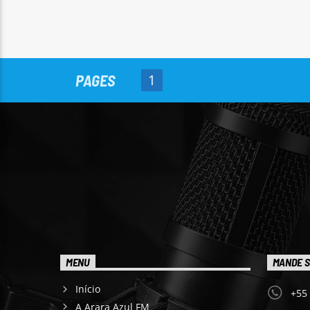
PAGES
1
MENU
MANDE S
Início
+55
A Arara Azul FM