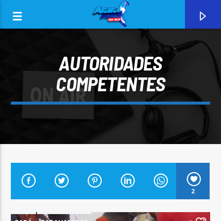
AUTORIDADES
COMPETENTES
0:00
CURRENT TRACK
2
ARARA AZUL FM 96,9