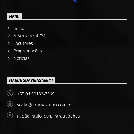
MENU
Início
A Arara Azul FM
Locutores
Programações
Notícias
MANDE SUA MENSAGEM!
+55 94 99132-7369
social@araraazulfm.com.br
R. São Paulo, 504, Parauapebas