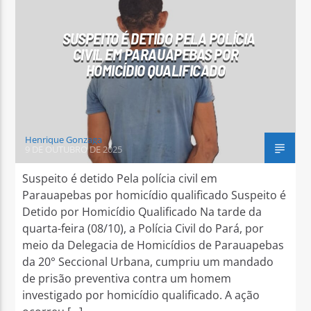
SUSPEITO É DETIDO PELA POLÍCIA
CIVIL EM PARAUAPEBAS POR
HOMICÍDIO QUALIFICADO
Arara Azul FM
Henrique Gonzaga
9 DE OUTUBRO DE 2025
Suspeito é detido Pela polícia civil em
Parauapebas por homicídio qualificado Suspeito é
Detido por Homicídio Qualificado Na tarde da
quarta-feira (08/10), a Polícia Civil do Pará, por
meio da Delegacia de Homicídios de Parauapebas
da 20° Seccional Urbana, cumpriu um mandado
de prisão preventiva contra um homem
investigado por homicídio qualificado. A ação