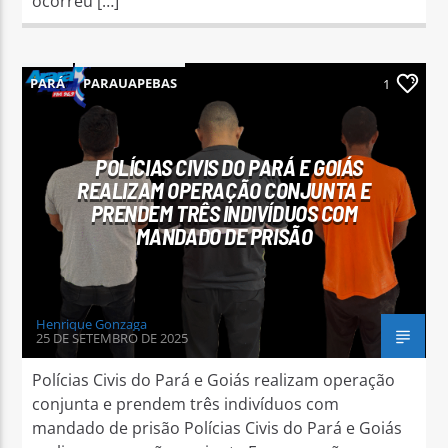
ocorreu […]
PARÁ
PARAUAPEBAS
1
POLÍCIAS CIVIS DO PARÁ E GOIÁS
REALIZAM OPERAÇÃO CONJUNTA E
PRENDEM TRÊS INDIVÍDUOS COM
MANDADO DE PRISÃO
Henrique Gonzaga
25 DE SETEMBRO DE 2025
Polícias Civis do Pará e Goiás realizam operação
conjunta e prendem três indivíduos com
mandado de prisão Polícias Civis do Pará e Goiás