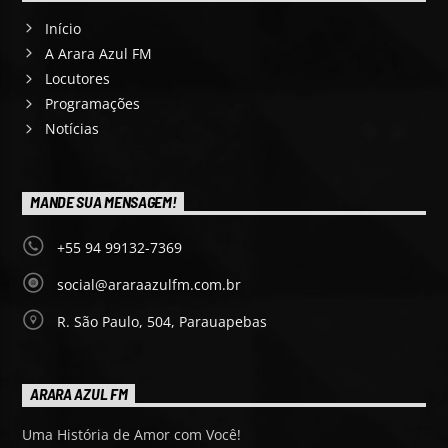
Início
A Arara Azul FM
Locutores
Programações
Notícias
MANDE SUA MENSAGEM!
+55 94 99132-7369
social@araraazulfm.com.br
R. São Paulo, 504, Parauapebas
ARARA AZUL FM
Uma História de Amor com Você!