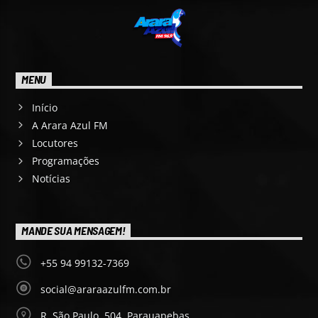
MENU
Início
A Arara Azul FM
Locutores
Programações
Notícias
MANDE SUA MENSAGEM!
+55 94 99132-7369
social@araraazulfm.com.br
R. São Paulo, 504, Parauapebas