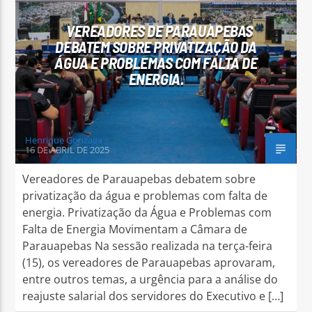
VEREADORES DE PARAUAPEBAS
DEBATEM SOBRE PRIVATIZAÇÃO DA
ÁGUA E PROBLEMAS COM FALTA DE
ENERGIA.
Arara Azul FM
Henrique Gonzaga
16 DE ABRIL DE 2025
Vereadores de Parauapebas debatem sobre
privatização da água e problemas com falta de
energia. Privatização da Água e Problemas com
Falta de Energia Movimentam a Câmara de
Parauapebas Na sessão realizada na terça-feira
(15), os vereadores de Parauapebas aprovaram,
entre outros temas, a urgência para a análise do
reajuste salarial dos servidores do Executivo e […]