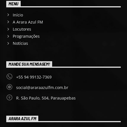
MENU
Início
A Arara Azul FM
Locutores
Programações
Notícias
MANDE SUA MENSAGEM!
+55 94 99132-7369
social@araraazulfm.com.br
R. São Paulo, 504, Parauapebas
ARARA AZUL FM