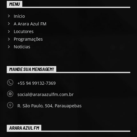
MENU
Início
A Arara Azul FM
Locutores
Programações
Notícias
MANDE SUA MENSAGEM!
+55 94 99132-7369
social@araraazulfm.com.br
R. São Paulo, 504, Parauapebas
ARARA AZUL FM