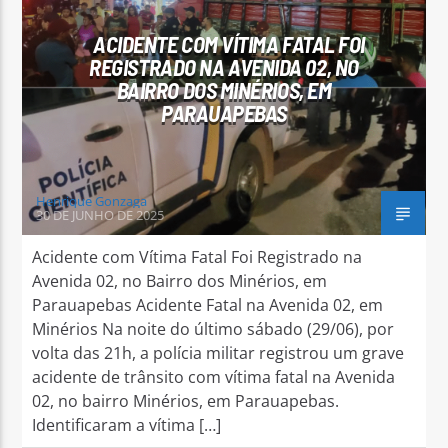
ACIDENTE COM VÍTIMA FATAL FOI
REGISTRADO NA AVENIDA 02, NO
BAIRRO DOS MINÉRIOS, EM
PARAUAPEBAS
Arara Azul FM
Henrique Gonzaga
30 DE JUNHO DE 2025
Acidente com Vítima Fatal Foi Registrado na
Avenida 02, no Bairro dos Minérios, em
Parauapebas Acidente Fatal na Avenida 02, em
Minérios Na noite do último sábado (29/06), por
volta das 21h, a polícia militar registrou um grave
acidente de trânsito com vítima fatal na Avenida
02, no bairro Minérios, em Parauapebas.
Identificaram a vítima […]