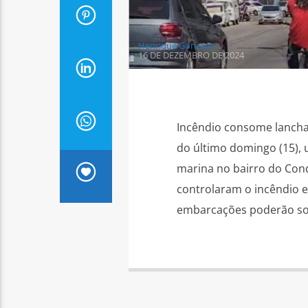
Henrique Gonzaga
16 DE DEZEMBRO DE 2024
Incêndio consome lanch
do último domingo (15),
marina no bairro do Con
controlaram o incêndio e 
embarcações poderão soli