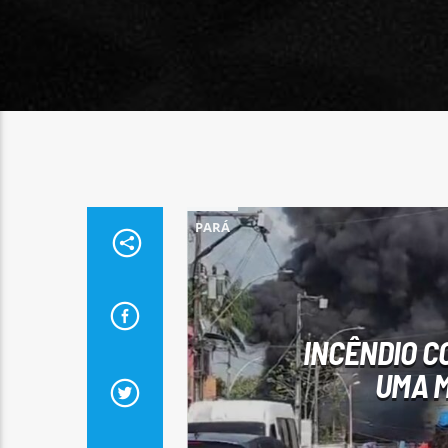
PARÁ
INCÊNDIO 
UMA M