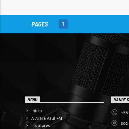
PAGES
1
MENU
MANDE S
Início
+55
A Arara Azul FM
soc
Locutores