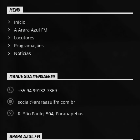
MENU
Início
A Arara Azul FM
Locutores
Programações
Notícias
MANDE SUA MENSAGEM!
+55 94 99132-7369
social@araraazulfm.com.br
R. São Paulo, 504, Parauapebas
ARARA AZUL FM