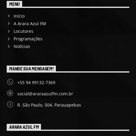
MENU
Início
A Arara Azul FM
Locutores
Programações
Notícias
MANDE SUA MENSAGEM!
+55 94 99132-7369
social@araraazulfm.com.br
R. São Paulo, 504, Parauapebas
ARARA AZUL FM