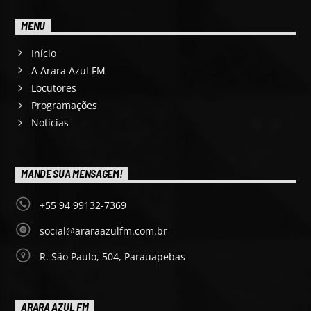
MENU
Início
A Arara Azul FM
Locutores
Programações
Notícias
MANDE SUA MENSAGEM!
+55 94 99132-7369
social@araraazulfm.com.br
R. São Paulo, 504, Parauapebas
ARARA AZUL FM