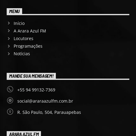
MENU
Início
A Arara Azul FM
Locutores
Programações
Notícias
MANDE SUA MENSAGEM!
+55 94 99132-7369
social@araraazulfm.com.br
R. São Paulo, 504, Parauapebas
ARARA AZUL FM