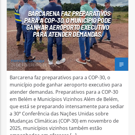
BARCARENA FAZ PREPARATIVOS
PARA A COP-30, O MUNICÍPIO PODE
GANHAR AEROPORTO EXECUTIVO
PARA ATENDER DEMANDAS.
Arara Azul FM
Henrique Gonzaga
20 DE FEVEREIRO DE 2025
Barcarena faz preparativos para a COP-30, o
município pode ganhar aeroporto executivo para
atender demandas. Preparativos para a COP-30
em Belém e Municípios Vizinhos Além de Belém,
que está se preparando intensamente para sediar
a 30ª Conferência das Nações Unidas sobre
Mudanças Climáticas (COP-30) em novembro de
2025, municípios vizinhos também estão