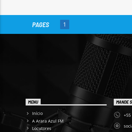
PAGES
1
MENU
MANDE S
Início
+55
A Arara Azul FM
soc
Locutores