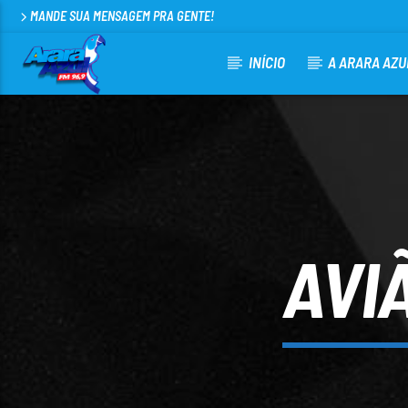
MANDE SUA MENSAGEM PRA GENTE!
INÍCIO
A ARARA AZU
CURRENT TRACK
ARARA AZUL FM 96,9
100
AVI