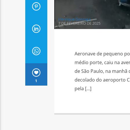
Henrique Gonzaga
7 DE FEVEREIRO DE 2025
Aeronave de pequeno por
médio porte, caiu na ave
de São Paulo, na manhã de
decolado do aeroporto C
1
pela […]