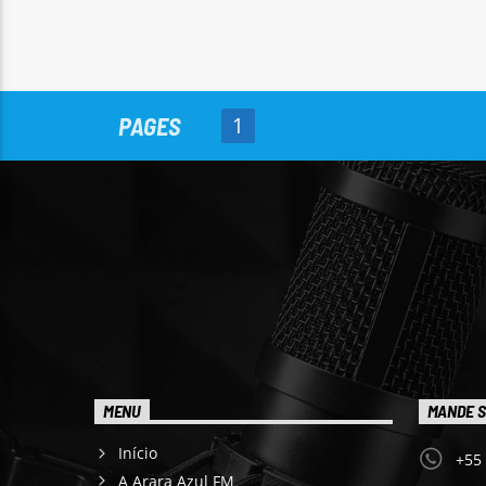
PAGES
1
MENU
MANDE S
Início
+55
A Arara Azul FM