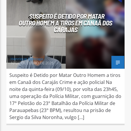
SUSPEITO É DETIDO POR MATAR
OUTRO HOMEM A TIROS EM CANAÃ DOS
CARAJÁS
Arara Azul FM
Henrique Gonzaga
10 DE OUTUBRO DE 2025
Suspeito é Detido por Matar Outro Homem a tiros
em Canaã dos Carajás Crime e ação policial Na
noite da quinta-feira (09/10), por volta das 23h45,
uma operação da Polícia Militar, com guarnição do
17° Pelotão do 23° Batalhão da Polícia Militar de
Parauapebas (23° BPM), resultou na prisão de
Sergio da Silva Noronha, vulgo […]