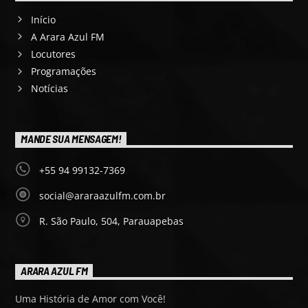
Início
A Arara Azul FM
Locutores
Programações
Notícias
MANDE SUA MENSAGEM!
+55 94 99132-7369
social@araraazulfm.com.br
R. São Paulo, 504, Parauapebas
ARARA AZUL FM
Uma História de Amor com Você!