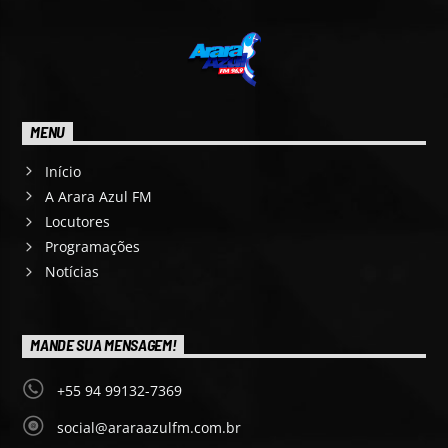
MENU
Início
A Arara Azul FM
Locutores
Programações
Notícias
MANDE SUA MENSAGEM!
+55 94 99132-7369
social@araraazulfm.com.br