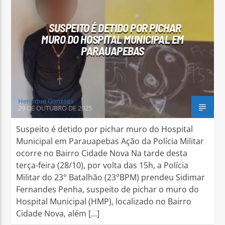
SUSPEITO É DETIDO POR PICHAR
MURO DO HOSPITAL MUNICIPAL EM
PARAUAPEBAS
Arara Azul FM
Henrique Gonzaga
29 DE OUTUBRO DE 2025
Suspeito é detido por pichar muro do Hospital
Municipal em Parauapebas Ação da Polícia Militar
ocorre no Bairro Cidade Nova Na tarde desta
terça-feira (28/10), por volta das 15h, a Polícia
Militar do 23° Batalhão (23°BPM) prendeu Sidimar
Fernandes Penha, suspeito de pichar o muro do
Hospital Municipal (HMP), localizado no Bairro
Cidade Nova, além […]