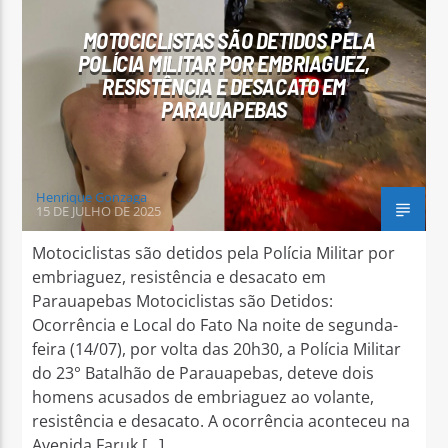
MOTOCICLISTAS SÃO DETIDOS PELA
POLÍCIA MILITAR POR EMBRIAGUEZ,
RESISTÊNCIA E DESACATO EM
PARAUAPEBAS
Henrique Gonzaga
15 DE JULHO DE 2025
Motociclistas são detidos pela Polícia Militar por
embriaguez, resistência e desacato em
Parauapebas Motociclistas são Detidos:
Ocorrência e Local do Fato Na noite de segunda-
feira (14/07), por volta das 20h30, a Polícia Militar
do 23° Batalhão de Parauapebas, deteve dois
homens acusados de embriaguez ao volante,
resistência e desacato. A ocorrência aconteceu na
Avenida Faruk […]