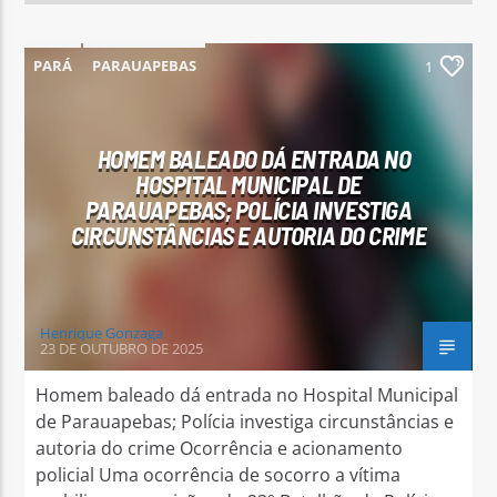
PARÁ
PARAUAPEBAS
1
HOMEM BALEADO DÁ ENTRADA NO
HOSPITAL MUNICIPAL DE
PARAUAPEBAS; POLÍCIA INVESTIGA
CIRCUNSTÂNCIAS E AUTORIA DO CRIME
Henrique Gonzaga
23 DE OUTUBRO DE 2025
Homem baleado dá entrada no Hospital Municipal
de Parauapebas; Polícia investiga circunstâncias e
autoria do crime Ocorrência e acionamento
policial Uma ocorrência de socorro a vítima