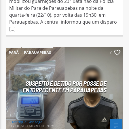
mobilizou guarnições do 23° Batalhão da Polícia
Militar do Pará de Parauapebas na noite da
quarta-feira (22/10), por volta das 19h30, em
Parauapebas. A central informou que um disparo
[…]
PARÁ
PARAUAPEBAS
0
SUSPEITO É DETIDO POR POSSE DE
ENTORPECENTE EM PARAUAPEBAS
Henrique Gonzaga
17 DE SETEMBRO DE 2025