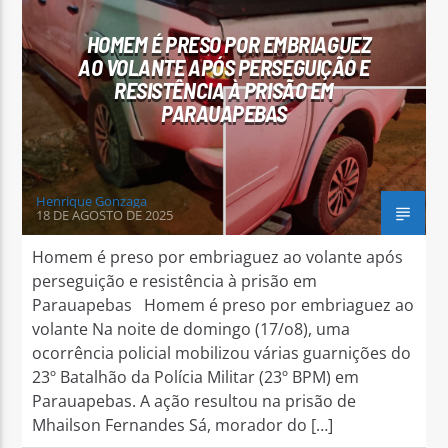
HOMEM É PRESO POR EMBRIAGUEZ
AO VOLANTE APÓS PERSEGUIÇÃO E
RESISTÊNCIA À PRISÃO EM
PARAUAPEBAS
Arara Azul FM
Henrique Gonzaga
18 DE AGOSTO DE 2025
Homem é preso por embriaguez ao volante após
perseguição e resistência à prisão em
Parauapebas Homem é preso por embriaguez ao
volante Na noite de domingo (17/o8), uma
ocorrência policial mobilizou várias guarnições do
23º Batalhão da Polícia Militar (23º BPM) em
Parauapebas. A ação resultou na prisão de
Mhailson Fernandes Sá, morador do […]