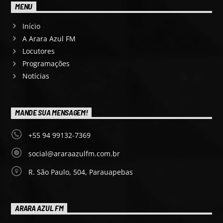
MENU
Início
A Arara Azul FM
Locutores
Programações
Notícias
MANDE SUA MENSAGEM!
+55 94 99132-7369
social@araraazulfm.com.br
R. São Paulo, 504, Parauapebas
ARARA AZUL FM