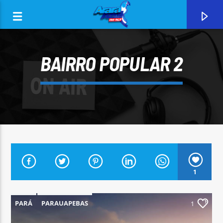
BAIRRO POPULAR 2
0:00
1
CURRENT TRACK
ARARA AZUL FM 96,9
PARÁ
PARAUAPEBAS
1