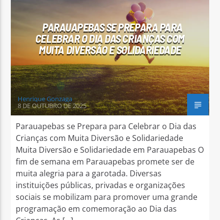
PARAUAPEBAS SE PREPARA PARA
CELEBRAR O DIA DAS CRIANÇAS COM
MUITA DIVERSÃO E SOLIDARIEDADE
Arara Azul FM
Henrique Gonzaga
8 DE OUTUBRO DE 2025
Parauapebas se Prepara para Celebrar o Dia das
Crianças com Muita Diversão e Solidariedade
Muita Diversão e Solidariedade em Parauapebas O
fim de semana em Parauapebas promete ser de
muita alegria para a garotada. Diversas
instituições públicas, privadas e organizações
sociais se mobilizam para promover uma grande
programação em comemoração ao Dia das