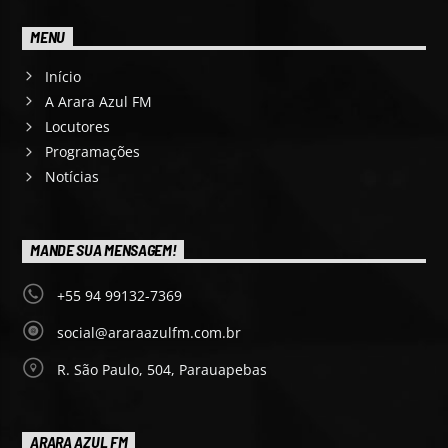
MENU
Início
A Arara Azul FM
Locutores
Programações
Notícias
MANDE SUA MENSAGEM!
+55 94 99132-7369
social@araraazulfm.com.br
R. São Paulo, 504, Parauapebas
ARARA AZUL FM