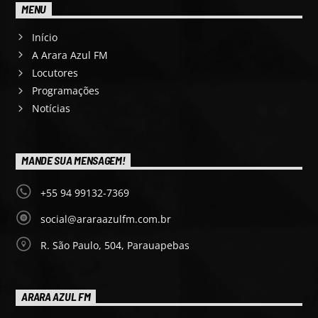
MENU
Início
A Arara Azul FM
Locutores
Programações
Notícias
MANDE SUA MENSAGEM!
+55 94 99132-7369
social@araraazulfm.com.br
R. São Paulo, 504, Parauapebas
ARARA AZUL FM