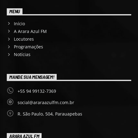
MENU
Início
A Arara Azul FM
Locutores
Programações
Notícias
MANDE SUA MENSAGEM!
+55 94 99132-7369
social@araraazulfm.com.br
R. São Paulo, 504, Parauapebas
ARARA AZUL FM