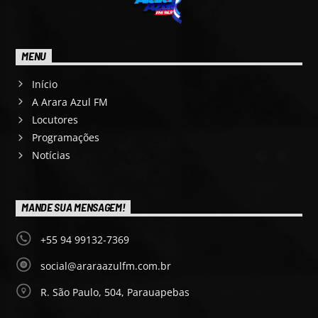
MENU
Início
A Arara Azul FM
Locutores
Programações
Notícias
MANDE SUA MENSAGEM!
+55 94 99132-7369
social@araraazulfm.com.br
R. São Paulo, 504, Parauapebas