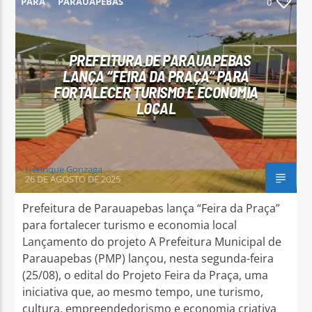
PARÁ
PARAUAPEBAS
0
PREFEITURA DE PARAUAPEBAS
LANÇA “FEIRA DA PRAÇA” PARA
FORTALECER TURISMO E ECONOMIA
Arara Azul FM
LOCAL
Henrique Gonzaga
26 DE AGOSTO DE 2025
Prefeitura de Parauapebas lança “Feira da Praça”
para fortalecer turismo e economia local
Lançamento do projeto A Prefeitura Municipal de
Parauapebas (PMP) lançou, nesta segunda-feira
(25/08), o edital do Projeto Feira da Praça, uma
iniciativa que, ao mesmo tempo, une turismo,
cultura, empreendedorismo e economia criativa