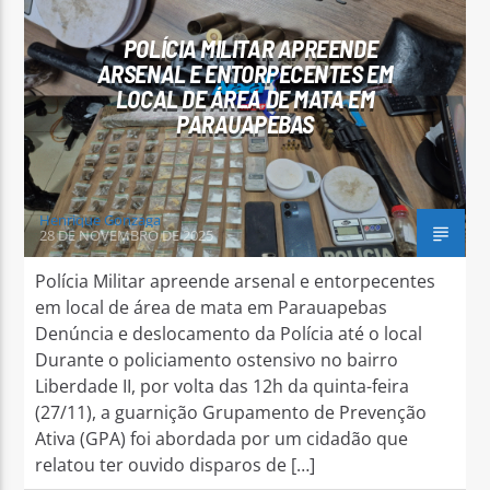
POLÍCIA MILITAR APREENDE
ARSENAL E ENTORPECENTES EM
LOCAL DE ÁREA DE MATA EM
PARAUAPEBAS
Arara Azul FM
Henrique Gonzaga
28 DE NOVEMBRO DE 2025
Polícia Militar apreende arsenal e entorpecentes
em local de área de mata em Parauapebas
Denúncia e deslocamento da Polícia até o local
Durante o policiamento ostensivo no bairro
Liberdade II, por volta das 12h da quinta-feira
(27/11), a guarnição Grupamento de Prevenção
Ativa (GPA) foi abordada por um cidadão que
relatou ter ouvido disparos de […]