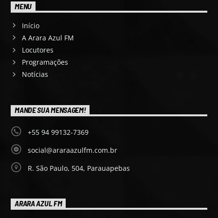
MENU
Início
A Arara Azul FM
Locutores
Programações
Notícias
MANDE SUA MENSAGEM!
+55 94 99132-7369
social@araraazulfm.com.br
R. São Paulo, 504, Parauapebas
ARARA AZUL FM