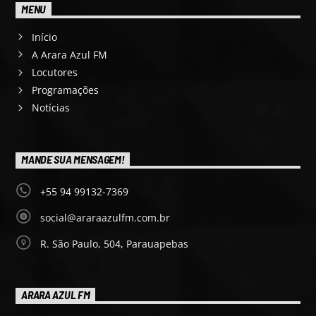
MENU
Início
A Arara Azul FM
Locutores
Programações
Notícias
MANDE SUA MENSAGEM!
+55 94 99132-7369
social@araraazulfm.com.br
R. São Paulo, 504, Parauapebas
ARARA AZUL FM