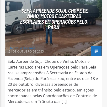
SEFA APREENDE SOJA, CHOPE DE
VINHO, MOTOS E CARTEIRAS
ESCOLARES EM OPERAÇÕES PELO
PARÁ
Arara Azul FM
Henrique Gonzaga
21 DE OUTUBRO DE 2025
Sefa Apreende Soja, Chope de Vinho, Motos e
Carteiras Escolares em Operações pelo Pará Sefa
realiza ampreensões A Secretaria de Estado da
Fazenda (Sefa) do Pará realizou, entre os dias 18 e
20 de outubro, diversas apreensões de
mercadorias em trânsito pelo estado, em ações
coordenadas pelas Coordenações de Controle de
Mercadorias em Trânsito das […]