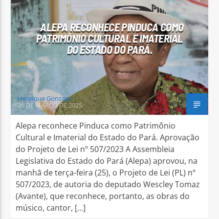
ALEPA RECONHECE PINDUCA COMO
PATRIMÔNIO CULTURAL E IMATERIAL
DO ESTADO DO PARÁ.
Arara Azul FM
Henrique Gonzaga
26 DE MARÇO DE 2025
Alepa reconhece Pinduca como Patrimônio
Cultural e Imaterial do Estado do Pará. Aprovação
do Projeto de Lei nº 507/2023 A Assembleia
Legislativa do Estado do Pará (Alepa) aprovou, na
manhã de terça-feira (25), o Projeto de Lei (PL) nº
507/2023, de autoria do deputado Wescley Tomaz
(Avante), que reconhece, portanto, as obras do
músico, cantor, […]