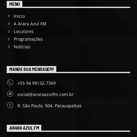
MENU
Início
A Arara Azul FM
Locutores
Programações
Notícias
MANDE SUA MENSAGEM!
+55 94 99132-7369
social@araraazulfm.com.br
R. São Paulo, 504, Parauapebas
ARARA AZUL FM