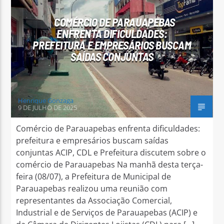
COMÉRCIO DE PARAUAPEBAS
ENFRENTA DIFICULDADES:
PREFEITURA E EMPRESÁRIOS BUSCAM
SAÍDAS CONJUNTAS
Arara Azul FM
Henrique Gonzaga
9 DE JULHO DE 2025
Comércio de Parauapebas enfrenta dificuldades:
prefeitura e empresários buscam saídas
conjuntas ACIP, CDL e Prefeitura discutem sobre o
comércio de Parauapebas Na manhã desta terça-
feira (08/07), a Prefeitura de Municipal de
Parauapebas realizou uma reunião com
representantes da Associação Comercial,
Industrial e de Serviços de Parauapebas (ACIP) e