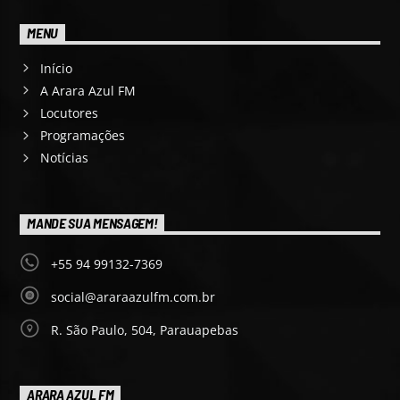
MENU
Início
A Arara Azul FM
Locutores
Programações
Notícias
MANDE SUA MENSAGEM!
+55 94 99132-7369
social@araraazulfm.com.br
R. São Paulo, 504, Parauapebas
ARARA AZUL FM