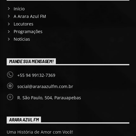
Início
A Arara Azul FM
Locutores
Programações
Notícias
MANDE SUA MENSAGEM!
+55 94 99132-7369
social@araraazulfm.com.br
R. São Paulo, 504, Parauapebas
ARARA AZUL FM
Uma História de Amor com Você!