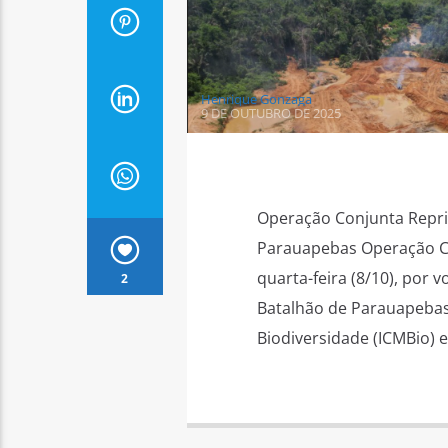
Henrique Gonzaga
9 DE OUTUBRO DE 2025
Operação Conjunta Repri
Parauapebas Operação Co
quarta-feira (8/10), por v
2
Batalhão de Parauapebas
Biodiversidade (ICMBio) e