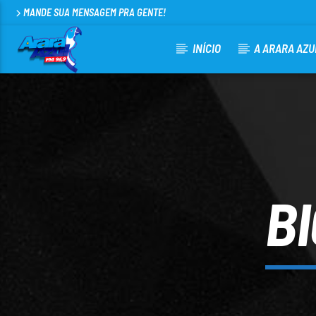
MANDE SUA MENSAGEM PRA GENTE!
INÍCIO
A ARARA AZU
CURRENT TRACK
ARARA AZUL FM 96,9
100
B