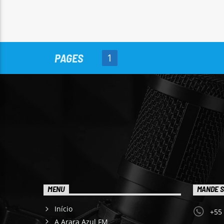
PAGES
1
MENU
MANDE S
Início
+55
A Arara Azul FM