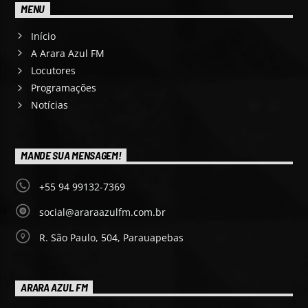
MENU
Início
A Arara Azul FM
Locutores
Programações
Notícias
MANDE SUA MENSAGEM!
+55 94 99132-7369
social@araraazulfm.com.br
R. São Paulo, 504, Parauapebas
ARARA AZUL FM