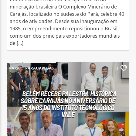
mineração brasileira O Complexo Minerário de
Carajás, localizado no sudeste do Pará, celebra 40
anos de atividades. Desde sua inauguração em
1985, o empreendimento reposicionou o Brasil
como um dos principais exportadores mundiais
de […]
PARÁ
PARAUAPEBAS
1
BELÉM RECEBE PALESTRA HISTÓRICA
SOBRE CARAJÁS NO ANIVERSÁRIO DE
15 ANOS DO INSTITUTO TECNOLÓGICO
VALE