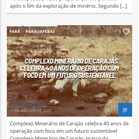
após o fim da exploração de minério. Segundo […]
PARÁ
PARAUAPEBAS
1
COMPLEXO MINERÁRIO DE CARAJÁS
CELEBRA 40 ANOS DE OPERAÇÃO COM
FOCO EM UM FUTURO SUSTENTÁVEL
Henrique Gonzaga
1 DE AGOSTO DE 2025
Complexo Minerário de Carajás celebra 40 anos de
operação com foco em um futuro sustentável
Complexo Minerário de Carajás: marco da