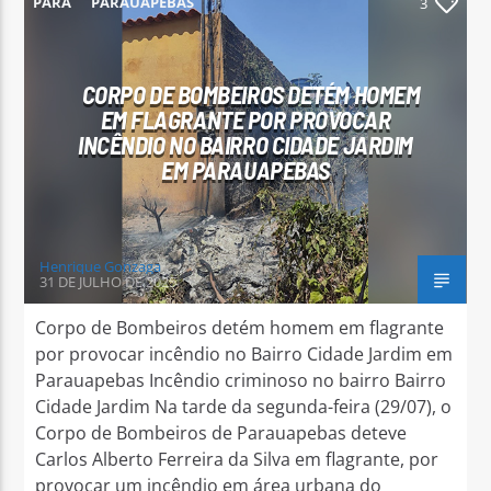
PARÁ
PARAUAPEBAS
3
CORPO DE BOMBEIROS DETÉM HOMEM
EM FLAGRANTE POR PROVOCAR
INCÊNDIO NO BAIRRO CIDADE JARDIM
Arara Azul FM
EM PARAUAPEBAS
Henrique Gonzaga
31 DE JULHO DE 2025
Corpo de Bombeiros detém homem em flagrante
por provocar incêndio no Bairro Cidade Jardim em
Parauapebas Incêndio criminoso no bairro Bairro
Cidade Jardim Na tarde da segunda-feira (29/07), o
Corpo de Bombeiros de Parauapebas deteve
Carlos Alberto Ferreira da Silva em flagrante, por
provocar um incêndio em área urbana do