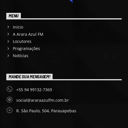
MENU
Início
A Arara Azul FM
Locutores
Programações
Notícias
MANDE SUA MENSAGEM!
+55 94 99132-7369
social@araraazulfm.com.br
R. São Paulo, 504, Parauapebas