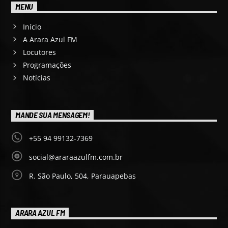
MENU
Início
A Arara Azul FM
Locutores
Programações
Notícias
MANDE SUA MENSAGEM!
+55 94 99132-7369
social@araraazulfm.com.br
R. São Paulo, 504, Parauapebas
ARARA AZUL FM