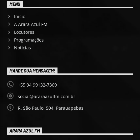
MENU
Início
A Arara Azul FM
Locutores
Programações
Notícias
MANDE SUA MENSAGEM!
+55 94 99132-7369
social@araraazulfm.com.br
R. São Paulo, 504, Parauapebas
ARARA AZUL FM