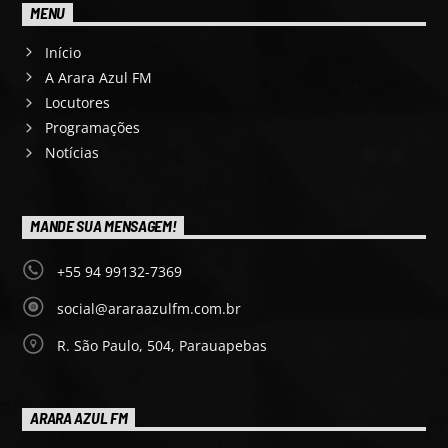
MENU
Início
A Arara Azul FM
Locutores
Programações
Notícias
MANDE SUA MENSAGEM!
+55 94 99132-7369
social@araraazulfm.com.br
R. São Paulo, 504, Parauapebas
ARARA AZUL FM