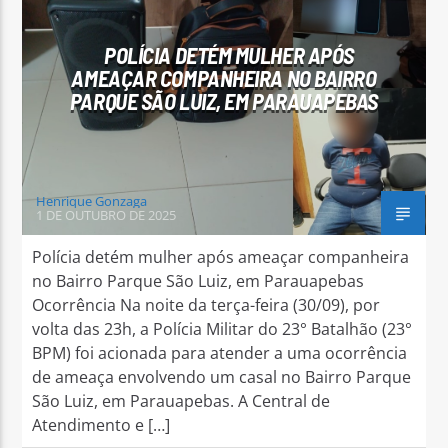
POLÍCIA DETÉM MULHER APÓS
AMEAÇAR COMPANHEIRA NO BAIRRO
PARQUE SÃO LUIZ, EM PARAUAPEBAS
Arara Azul FM
Henrique Gonzaga
1 DE OUTUBRO DE 2025
Polícia detém mulher após ameaçar companheira
no Bairro Parque São Luiz, em Parauapebas
Ocorrência Na noite da terça-feira (30/09), por
volta das 23h, a Polícia Militar do 23° Batalhão (23°
BPM) foi acionada para atender a uma ocorrência
de ameaça envolvendo um casal no Bairro Parque
São Luiz, em Parauapebas. A Central de
Atendimento e […]