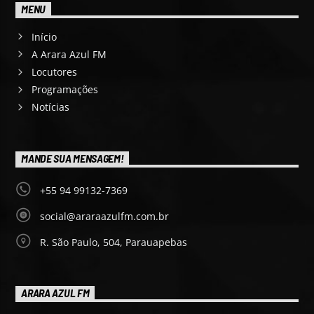
MENU
Início
A Arara Azul FM
Locutores
Programações
Notícias
MANDE SUA MENSAGEM!
+55 94 99132-7369
social@araraazulfm.com.br
R. São Paulo, 504, Parauapebas
ARARA AZUL FM