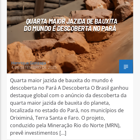
QUARTA MAIOR JAZIDA DE BAUXITA
DO MUNDO É DESCOBERTA NO PARÁ
Arara Azul FM
Henrique Gonzaga
4 DE SETEMBRO DE 2025
Quarta maior jazida de bauxita do mundo é
descoberta no Pará A Descoberta O Brasil ganhou
destaque global com o anúncio da descoberta da
quarta maior jazida de bauxita do planeta,
localizada no estado do Pará, nos municípios de
Oriximiná, Terra Santa e Faro. O projeto,
conduzido pela Mineração Rio do Norte (MRN),
prevê investimentos […]