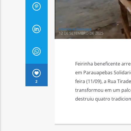
Henrique Gonzaga
12 DE SETEMBRO DE 2025
Feirinha beneficente arr
em Parauapebas Solidari
feira (11/09), a Rua Tira
2
transformou em um palco
destruiu quatro tradicion