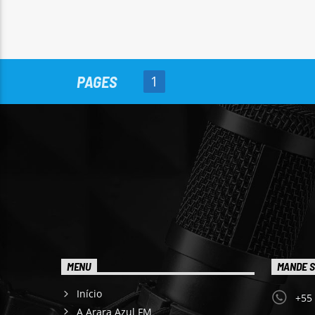
PAGES
1
MENU
MANDE S
Início
+55
A Arara Azul FM