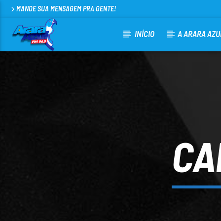
MANDE SUA MENSAGEM PRA GENTE!
INÍCIO
A ARARA AZU
CURRENT TRACK
ARARA AZUL FM 96,9
100
CA