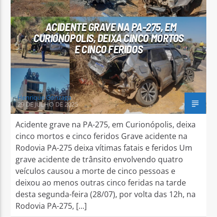
ACIDENTE GRAVE NA PA-275, EM
CURIONÓPOLIS, DEIXA CINCO MORTOS
E CINCO FERIDOS
Arara Azul FM
Henrique Gonzaga
29 DE JULHO DE 2025
Acidente grave na PA-275, em Curionópolis, deixa
cinco mortos e cinco feridos Grave acidente na
Rodovia PA-275 deixa vítimas fatais e feridos Um
grave acidente de trânsito envolvendo quatro
veículos causou a morte de cinco pessoas e
deixou ao menos outras cinco feridas na tarde
desta segunda-feira (28/07), por volta das 12h, na
Rodovia PA-275, […]