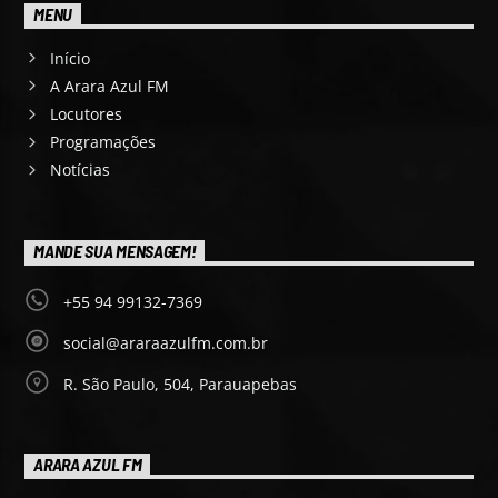
MENU
Início
A Arara Azul FM
Locutores
Programações
Notícias
MANDE SUA MENSAGEM!
+55 94 99132-7369
social@araraazulfm.com.br
R. São Paulo, 504, Parauapebas
ARARA AZUL FM