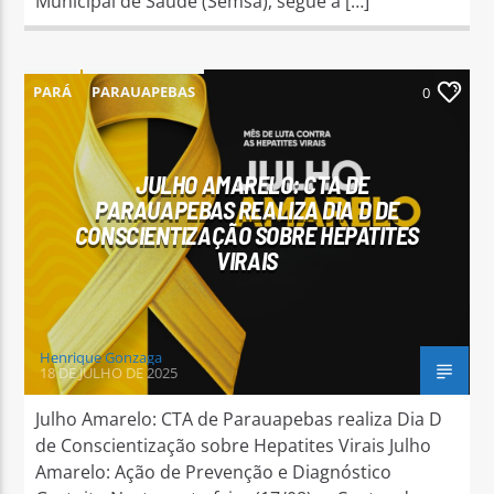
Municipal de Saúde (Semsa), segue a […]
PARÁ
PARAUAPEBAS
0
JULHO AMARELO: CTA DE
PARAUAPEBAS REALIZA DIA D DE
CONSCIENTIZAÇÃO SOBRE HEPATITES
VIRAIS
Henrique Gonzaga
18 DE JULHO DE 2025
Julho Amarelo: CTA de Parauapebas realiza Dia D
de Conscientização sobre Hepatites Virais Julho
Amarelo: Ação de Prevenção e Diagnóstico