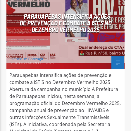
PARAUAPEBAS INTENSIFICA AÇÕES
DE PREVENÇÃO E COMBATE A IST´S NO
DEZEMBRO VERMELHO 2025
Arara Azul FM
Henrique Gonzaga
2 DE DEZEMBRO DE 2025
Parauapebas intensifica ações de prevenção e
combate a IST´S no Dezembro Vermelho 2025
Abertura da campanha no município A Prefeitura
de Parauapebas iniciou, nesta semana, a
programação oficial do Dezembro Vermelho 2025,
campanha anual de prevenção ao HIV/AIDS e
outras Infecções Sexualmente Transmissíveis
(ISTs). A iniciativa, coordenada pela Secretaria