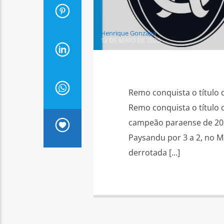
Henrique Gonzaga
12 DE MAIO DE 2025
Remo conquista o título 
Remo conquista o título
campeão paraense de 2025
Paysandu por 3 a 2, no M
derrotada […]