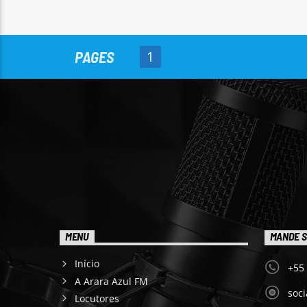
PAGES
1
MENU
MANDE S
Início
+55
A Arara Azul FM
soc
Locutores