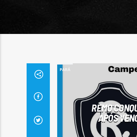
PARÁ
REMO CONQU
APÓS VENC