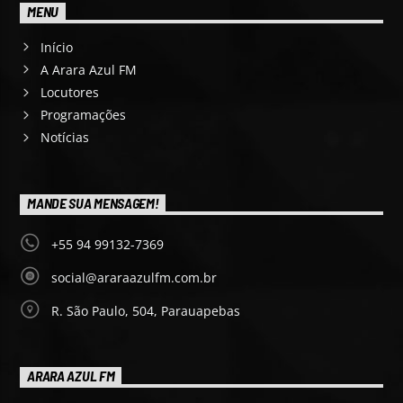
MENU
Início
A Arara Azul FM
Locutores
Programações
Notícias
MANDE SUA MENSAGEM!
+55 94 99132-7369
social@araraazulfm.com.br
R. São Paulo, 504, Parauapebas
ARARA AZUL FM