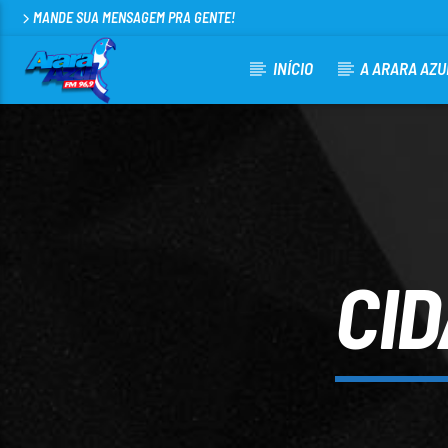
MANDE SUA MENSAGEM PRA GENTE!
INÍCIO
A ARARA AZU
CURRENT TRACK
ARARA AZUL FM 96,9
100
CI