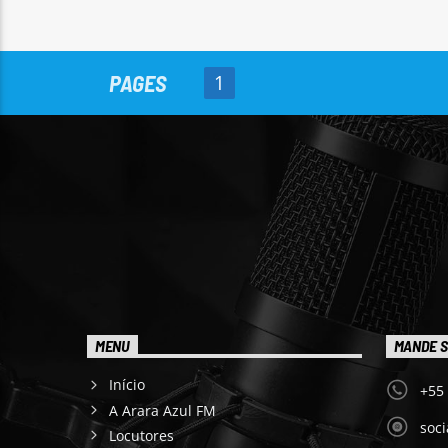
PAGES
1
MENU
MANDE S
Início
+55
A Arara Azul FM
soc
Locutores