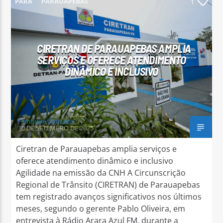
PARÁ
PARAUAPEBAS
1
CIRETRAN DE PARAUAPEBAS AMPLIA
SERVIÇOS E OFERECE ATENDIMENTO
Arara Azul FM
DINÂMICO E INCLUSIVO
Henrique Gonzaga
30 DE SETEMBRO DE 2025
Ciretran de Parauapebas amplia serviços e
oferece atendimento dinâmico e inclusivo
Agilidade na emissão da CNH A Circunscrição
Regional de Trânsito (CIRETRAN) de Parauapebas
tem registrado avanços significativos nos últimos
meses, segundo o gerente Pablo Oliveira, em
entrevista à Rádio Arara Azul FM, durante a