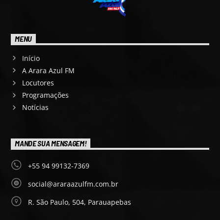
MENU
Início
A Arara Azul FM
Locutores
Programações
Notícias
MANDE SUA MENSAGEM!
+55 94 99132-7369
social@araraazulfm.com.br
R. São Paulo, 504, Parauapebas