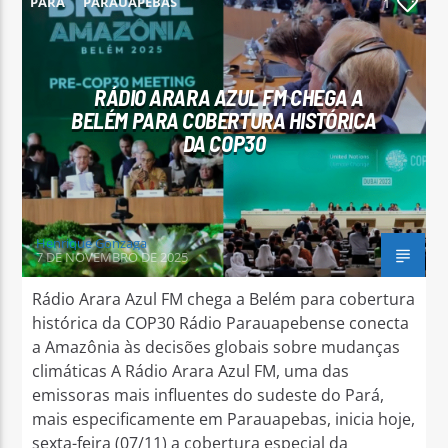
PARÁ
PARAUAPEBAS
1
RÁDIO ARARA AZUL FM CHEGA A
BELÉM PARA COBERTURA HISTÓRICA
Arara Azul FM
DA COP30
Henrique Gonzaga
7 DE NOVEMBRO DE 2025
Rádio Arara Azul FM chega a Belém para cobertura
histórica da COP30 Rádio Parauapebense conecta
a Amazônia às decisões globais sobre mudanças
climáticas A Rádio Arara Azul FM, uma das
emissoras mais influentes do sudeste do Pará,
mais especificamente em Parauapebas, inicia hoje,
sexta-feira (07/11) a cobertura especial da