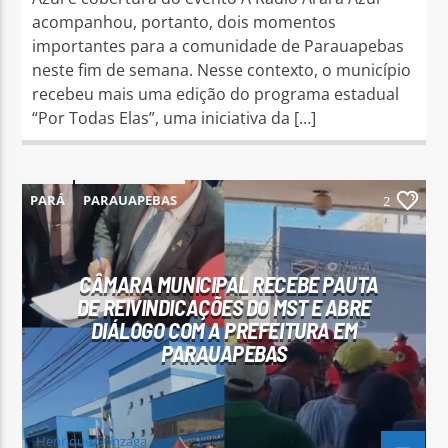
acompanhou, portanto, dois momentos
importantes para a comunidade de Parauapebas
neste fim de semana. Nesse contexto, o município
recebeu mais uma edição do programa estadual
“Por Todas Elas”, uma iniciativa da […]
PARÁ
PARAUAPEBAS
2
CÂMARA MUNICIPAL RECEBE PAUTA
DE REIVINDICAÇÕES DO MST E ABRE
DIÁLOGO COM A PREFEITURA EM
PARAUAPEBAS
Henrique Gonzaga