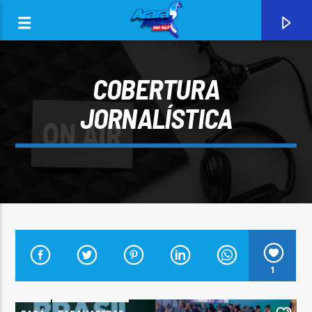
COBERTURA
JORNALÍSTICA
0:00
CURRENT TRACK
1
ARARA AZUL FM 96,9