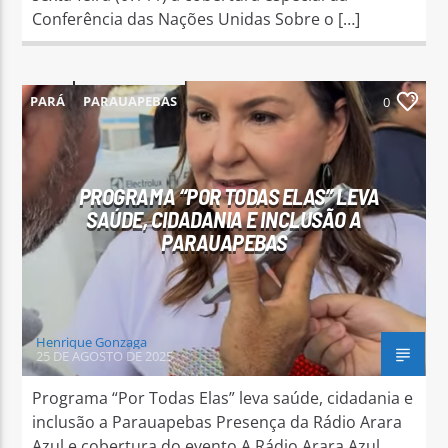
Conferência das Nações Unidas Sobre o […]
PARÁ
PARAUAPEBAS
0
PROGRAMA “POR TODAS ELAS” LEVA
SAÚDE, CIDADANIA E INCLUSÃO A
PARAUAPEBAS
Henrique Gonzaga
25 DE AGOSTO DE 2025
Programa “Por Todas Elas” leva saúde, cidadania e
inclusão a Parauapebas Presença da Rádio Arara
Azul e cobertura do evento A Rádio Arara Azul