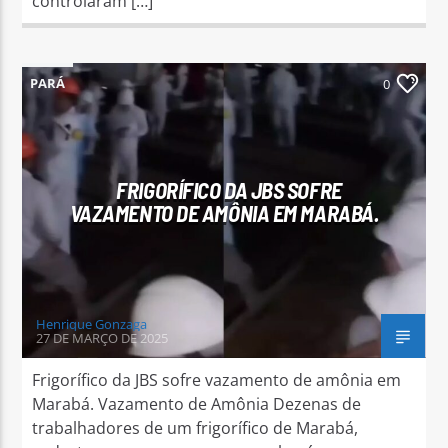
controlaram […]
PARÁ
0
FRIGORÍFICO DA JBS SOFRE
VAZAMENTO DE AMÔNIA EM MARABÁ.
Henrique Gonzaga
27 DE MARÇO DE 2025
Frigorífico da JBS sofre vazamento de amônia em
Marabá. Vazamento de Amônia Dezenas de
trabalhadores de um frigorífico de Marabá,