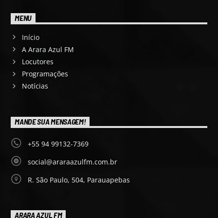
MENU
Início
A Arara Azul FM
Locutores
Programações
Notícias
MANDE SUA MENSAGEM!
+55 94 99132-7369
social@araraazulfm.com.br
R. São Paulo, 504, Parauapebas
ARARA AZUL FM