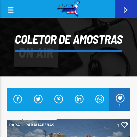
COLETOR DE AMOSTRAS
0:00
1
CURRENT TRACK
ARARA AZUL FM 96,9
PARÁ
PARAUAPEBAS
1