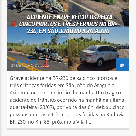
ACIDENTE ENTRE VEÍCULOS DEIXA
CINCO MORTOS E TRÊS FERIDOS NA BR-
230, EM SÃO JOÃO DO ARAGUAIA
Arara Azul FM
Henrique Gonzaga
24 DE JULHO DE 2025
Grave acidente na BR-230 deixa cinco mortos e
três crianças feridas em São João do Araguaia
Acidente ocorreu no início da manhã Um trágico
acidente de trânsito ocorrido na manhã da última
quarta-feira (23/07), por volta das 6h, deixou cinco
pessoas mortas e três crianças feridas na Rodovia
BR-230, no Km 83, próximo à Vila […]