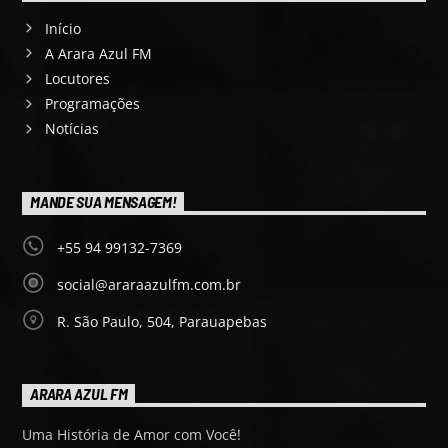
Início
A Arara Azul FM
Locutores
Programações
Notícias
MANDE SUA MENSAGEM!
+55 94 99132-7369
social@araraazulfm.com.br
R. São Paulo, 504, Parauapebas
ARARA AZUL FM
Uma História de Amor com Você!