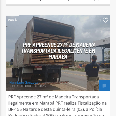
PARÁ
1
PRF APREENDE 27 M³ DE MADEIRA
TRANSPORTADA ILEGALMENTE EM
MARABÁ
Henrique Gonzaga
3 DE OUTUBRO DE 2025
PRF Apreende 27 m³ de Madeira Transportada
Ilegalmente em Marabá PRF realiza Fiscalização na
BR-155 Na tarde desta quinta-feira (02), a Polícia
Rodoviária Federal (PRF) realizou a apreensão de