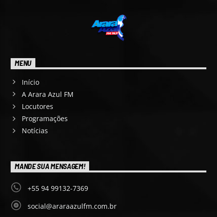
MENU
Início
A Arara Azul FM
Locutores
Programações
Notícias
MANDE SUA MENSAGEM!
+55 94 99132-7369
social@araraazulfm.com.br