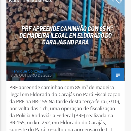
PARÁ
PARAUAPEBAS
1
PRF APREENDE CAMINHÃO COM 85 M³
DE MADEIRA ILEGAL EM ELDORADO DO
Arara Azul FM
CARAJÁS NO PARÁ
Henrique Gonzaga
8 DE OUTUBRO DE 2025
PRF apreende caminhão com 85 m³ de madeira
ilegal em Eldorado do Carajás no Pará Fiscalização
da PRF na BR-155 Na tarde desta terça-feira (7/10),
por volta das 17h, uma operação de fiscalização
da Polícia Rodoviária Federal (PRF) realizada na
BR-155, no km 252, em Eldorado do Carajás,
sudeste do Pará, resultou na apreensão de […]