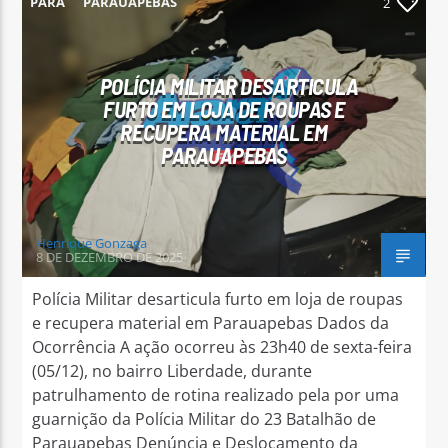
PARÁ
PARAUAPEBAS
2
POLÍCIA MILITAR DESARTICULA
FURTO EM LOJA DE ROUPAS E
RECUPERA MATERIAL EM
Arara Azul FM
PARAUAPEBAS
Henrique Gonzaga
8 DE DEZEMBRO DE 2025
Polícia Militar desarticula furto em loja de roupas
e recupera material em Parauapebas Dados da
Ocorrência A ação ocorreu às 23h40 de sexta-feira
(05/12), no bairro Liberdade, durante
patrulhamento de rotina realizado pela por uma
guarnição da Polícia Militar do 23 Batalhão de
Parauapebas Denúncia e Deslocamento da