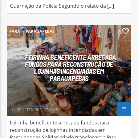
Guarnição da Polícia Segundo o relato da […]
PARÁ
PARAUAPEBAS
2
FEIRINHA BENEFICENTE ARRECADA
FUNDOS PARA RECONSTRUÇÃO DE
LOJINHAS INCENDIADAS EM
PARAUAPEBAS
Henrique Gonzaga
12 DE SETEMBRO DE 2025
Feirinha beneficente arrecada fundos para
reconstrução de lojinhas incendiadas em
Parauapebas Solidariedade transforma a Rua