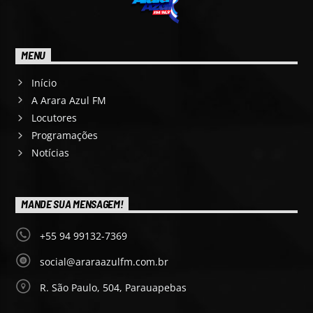
MENU
Início
A Arara Azul FM
Locutores
Programações
Notícias
MANDE SUA MENSAGEM!
+55 94 99132-7369
social@araraazulfm.com.br
R. São Paulo, 504, Parauapebas