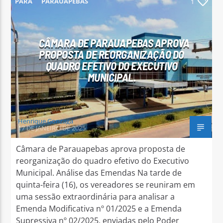
PARÁ
PARAUAPEBAS
1
CÂMARA DE PARAUAPEBAS APROVA
PROPOSTA DE REORGANIZAÇÃO DO
QUADRO EFETIVO DO EXECUTIVO
Arara Azul FM
MUNICIPAL.
Henrique Gonzaga
17 DE JANEIRO DE 2025
Câmara de Parauapebas aprova proposta de
reorganização do quadro efetivo do Executivo
Municipal. Análise das Emendas Na tarde de
quinta-feira (16), os vereadores se reuniram em
uma sessão extraordinária para analisar a
Emenda Modificativa nº 01/2025 e a Emenda
Supressiva nº 02/2025, enviadas pelo Poder