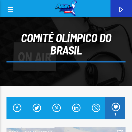
COMITÊ OLÍMPICO DO
BRASIL
0:00
CURRENT TRACK
1
ARARA AZUL FM 96,9