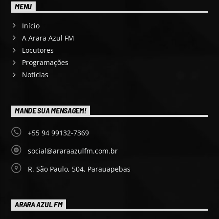
MENU
Início
A Arara Azul FM
Locutores
Programações
Notícias
MANDE SUA MENSAGEM!
+55 94 99132-7369
social@araraazulfm.com.br
R. São Paulo, 504, Parauapebas
ARARA AZUL FM