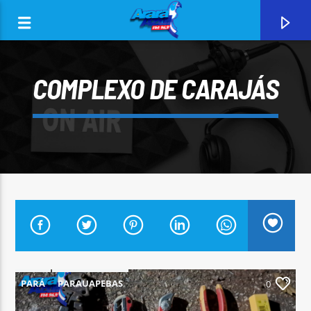
COMPLEXO DE CARAJÁS
0:00
CURRENT TRACK
ARARA AZUL FM 96,9
PARÁ
PARAUAPEBAS
0